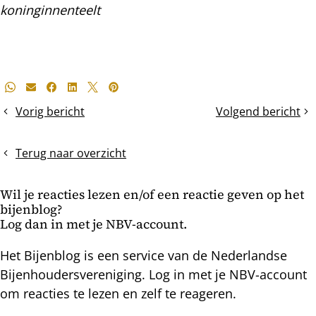
koninginnenteelt
Deel
Whatsapp
E-mail
Facebook
LinkedIn
X
Pinterest
dit
Vorig bericht
Volgend bericht
het
Jonge
bericht
wintervolk
moeren
in
verzorgen
Terug naar overzicht
opbouw
nog
laat
Wil je reacties lezen en/of een reactie geven op het
mooie
bijenblog?
broednesten
Log dan in met je NBV-account.
Het Bijenblog is een service van de Nederlandse
Bijenhoudersvereniging. Log in met je NBV-account
om reacties te lezen en zelf te reageren.