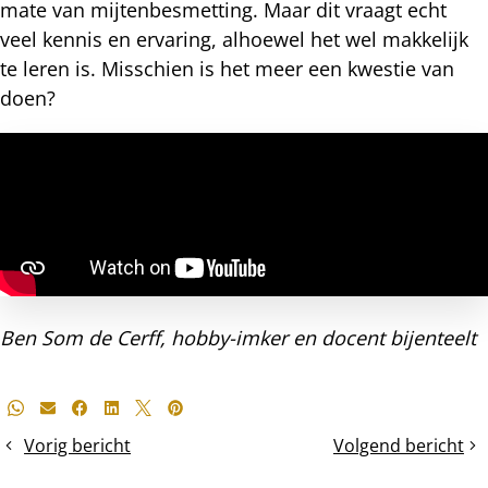
mate van mijtenbesmetting. Maar dit vraagt echt
veel kennis en ervaring, alhoewel het wel makkelijk
te leren is. Misschien is het meer een kwestie van
doen?
Ben Som de Cerff, hobby-imker en docent bijenteelt
Deel
Whatsapp
E-mail
Facebook
LinkedIn
X
Pinterest
dit
Vorig bericht
Volgend bericht
Het
De
bericht
vaststellen
honingboom