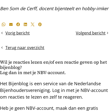
Ben Som de Cerff, docent bijenteelt en hobby-imker
Deel
Whatsapp
E-mail
Facebook
LinkedIn
X
Pinterest
dit
Vorig bericht
Volgend bericht
Volop
Eenbaksimkeren
bericht
linde-
en
en
een
Terug naar overzicht
tamme
moerwisseling
kastanjedracht
Wil je reacties lezen en/of een reactie geven op het
bijenblog?
Log dan in met je NBV-account.
Het Bijenblog is een service van de Nederlandse
Bijenhoudersvereniging. Log in met je NBV-account
om reacties te lezen en zelf te reageren.
Heb je geen NBV-account, maak dan een gratis