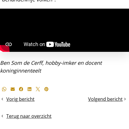
Ben Som de Cerff, hobby-imker en docent
koninginnenteelt
Deel
Whatsapp
E-mail
Facebook
LinkedIn
X
Pinterest
dit
Vorig bericht
Volgend bericht
Een
Volop
bericht
zomerse
linde-
controle
en
Terug naar overzicht
van
tamme
een
kastanjedracht