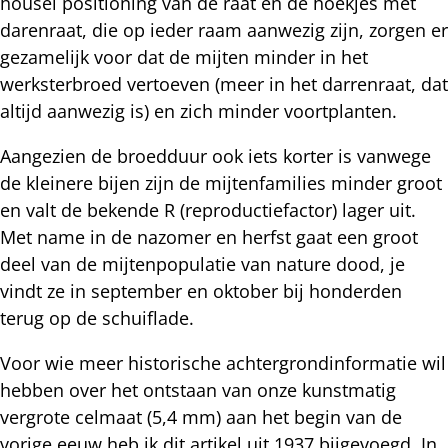
housel positioning van de raat en de hoekjes met
darenraat, die op ieder raam aanwezig zijn, zorgen er
gezamelijk voor dat de mijten minder in het
werksterbroed vertoeven (meer in het darrenraat, dat
altijd aanwezig is) en zich minder voortplanten.
Aangezien de broedduur ook iets korter is vanwege
de kleinere bijen zijn de mijtenfamilies minder groot
en valt de bekende R (reproductiefactor) lager uit.
Met name in de nazomer en herfst gaat een groot
deel van de mijtenpopulatie van nature dood, je
vindt ze in september en oktober bij honderden
terug op de schuiflade.
Voor wie meer historische achtergrondinformatie wil
hebben over het ontstaan van onze kunstmatig
vergrote celmaat (5,4 mm) aan het begin van de
vorige eeuw heb ik
dit artikel
uit 1937 bijgevoegd. In