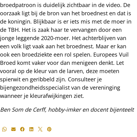
broedpatroon is duidelijk zichtbaar in de video. De
oorzaak ligt bij de bron van het broednest en dat is
de koningin. Blijkbaar is er iets mis met de moer in
de TBH. Het is zaak haar te vervangen door een
jonge leggende 2020-moer. Het achterblijven van
een volk ligt vaak aan het broednest. Maar er kan
ook een broedziekte een rol spelen. Europees Vuil
Broed komt vaker voor dan menigeen denkt. Let
vooral op de kleur van de larven, deze moeten
spierwit en geribbeld zijn. Consulteer je
bijengezondheidsspecialist van de vereninging
wanneer je kleurafwijkingen ziet.
Ben Som de Cerff, hobby-imker en docent bijenteelt
Deel
Whatsapp
E-mail
Facebook
LinkedIn
X
Pinterest
dit