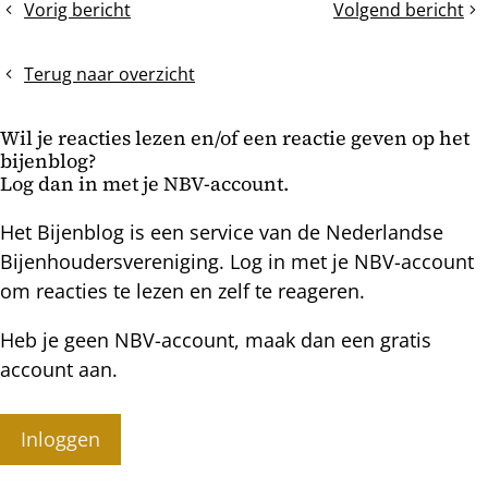
Vorig bericht
Volgend bericht
Mislukte
Een
bericht
koninginnenteelt
stille
moerwisseling
Terug naar overzicht
in
juni
Wil je reacties lezen en/of een reactie geven op het
bijenblog?
Log dan in met je NBV-account.
Het Bijenblog is een service van de Nederlandse
Bijenhoudersvereniging. Log in met je NBV-account
om reacties te lezen en zelf te reageren.
Heb je geen NBV-account, maak dan een gratis
account aan.
Inloggen