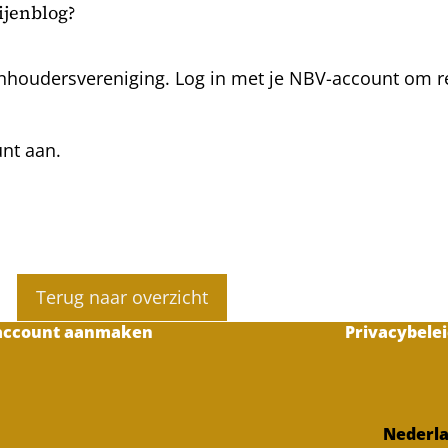
bijenblog?
nhoudersvereniging. Log in met je NBV-account om rea
unt aan.
Terug naar overzicht
account aanmaken
Privacybelei
Nederla