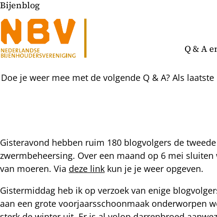
Bijenblog
Q & A e
Doe je weer mee met de volgende Q & A? Als laatste 
Gisteravond hebben ruim 180 blogvolgers de tweede 
zwermbeheersing. Over een maand op 6 mei sluiten w
l
van moeren. Via
deze link
kun je je weer opgeven.
hatsapp
mail
icht
Gistermiddag heb ik op verzoek van enige blogvolger
acebook
aan een grote voorjaarsschoonmaak onderworpen wor
nkedIn
sterk de winter uit. Er is al volop darrenbroed aanwe