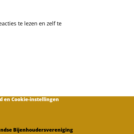
toe
aan
de
cties te lezen en zelf te
tweede
honingkamer
d en Cookie-instellingen
ndse Bijenhoudersvereniging