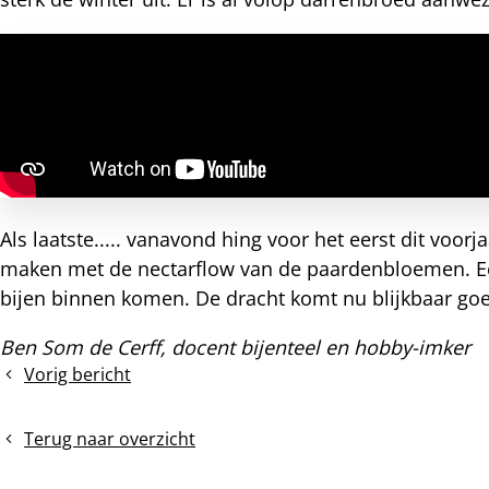
nterest
Als laatste..... vanavond hing voor het eerst dit voorj
maken met de nectarflow van de paardenbloemen. Een
bijen binnen komen. De dracht komt nu blijkbaar goe
Ben Som de Cerff, docent bijenteel en hobby-imker
Vorig bericht
Het
uitgewinterde
TOP-
Terug naar overzicht
kast
volk