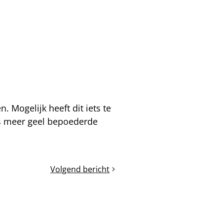
. Mogelijk heeft dit iets te
ds meer geel bepoederde
Volgend bericht
Dit
volk
is
nu
al