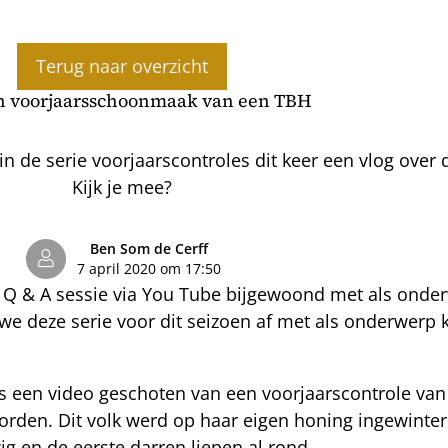
Terug naar overzicht
n voorjaarsschoonmaak van een TBH
in de serie voorjaarscontroles dit keer een vlog ove
Kijk je mee?
Ben Som de Cerff
7 april 2020 om 17:50
Q & A sessie via You Tube bijgewoond met als onder
e deze serie voor dit seizoen af met als onderwerp 
s een video geschoten van een voorjaarscontrole van
den. Dit volk werd op haar eigen honing ingewinter
zig en de eerste darren liepen al rond.