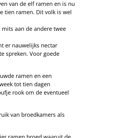
even van de elf ramen en is nu
e tien ramen. Dit volk is wel
n, mits aan de andere twee
t er nauwelijks nectar
te spreken. Voor goede
bouwde ramen en een
week tot tien dagen
 pufje rook om de eventueel
bruik van broedkamers als
 vier ramen broed waaruit de