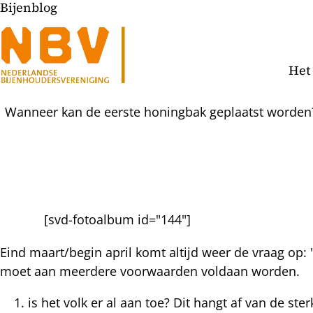
Bijenblog
Het
Wanneer kan de eerste honingbak geplaatst worden?
[svd-fotoalbum id="144"]
l
hatsapp
Eind maart/begin april komt altijd weer de vraag op:
mail
icht
moet aan meerdere voorwaarden voldaan worden.
acebook
is het volk er al aan toe? Dit hangt af van de s
nkedIn