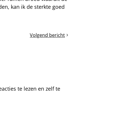
en, kan ik de sterkte goed
Volgend bericht
Walnotenbladeren
en
honingramen
cties te lezen en zelf te