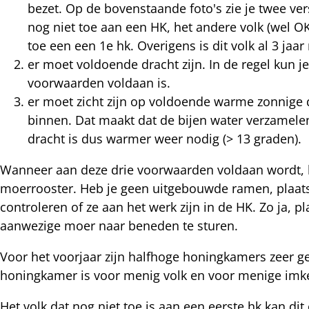
bezet. Op de bovenstaande foto's zie je twee vers
nog niet toe aan een HK, het andere volk (wel OK)
nterest
toe een een 1e hk. Overigens is dit volk al 3 ja
er moet voldoende dracht zijn. In de regel kun j
voorwaarden voldaan is.
er moet zicht zijn op voldoende warme zonnige 
binnen. Dat maakt dat de bijen water verzamel
dracht is dus warmer weer nodig (> 13 graden).
Wanneer aan deze drie voorwaarden voldaan wordt, k
moerrooster. Heb je geen uitgebouwde ramen, plaats 
controleren of ze aan het werk zijn in de HK. Zo ja, 
aanwezige moer naar beneden te sturen.
Voor het voorjaar zijn halfhoge honingkamers zeer g
honingkamer is voor menig volk en voor menige imk
Het volk dat nog niet toe is aan een eerste hk kan dit