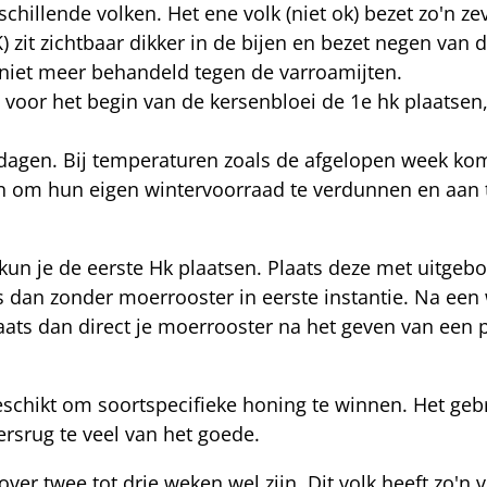
chillende volken. Het ene volk (niet ok) bezet zo'n z
 zit zichtbaar dikker in de bijen en bezet negen van d
ar niet meer behandeld tegen de varroamijten.
e voor het begin van de kersenbloei de 1e hk plaatse
dagen. Bij temperaturen zoals de afgelopen week kom
en om hun eigen wintervoorraad te verdunnen en aan 
un je de eerste Hk plaatsen. Plaats deze met uitge
dan zonder moerrooster in eerste instantie. Na een 
plaats dan direct je moerrooster na het geven van een
eschikt om soortspecifieke honing te winnen. Het ge
ersrug te veel van het goede.
 over twee tot drie weken wel zijn. Dit volk heeft zo'n