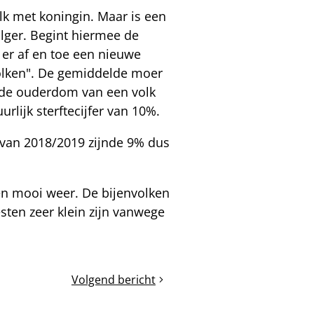
olk met koningin. Maar is een
olger. Begint hiermee de
t er af en toe een nieuwe
volken". De gemiddelde moer
delde ouderdom van een volk
uurlijk sterftecijfer van 10%.
r van 2018/2019 zijnde 9% dus
en mooi weer. De bijenvolken
sten zeer klein zijn vanwege
Volgend bericht
Voorjaarscontrole
van