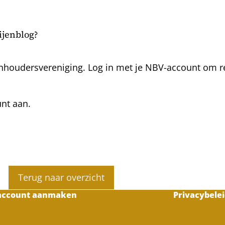
bijenblog?
nhoudersvereniging. Log in met je NBV-account om rea
unt aan.
Terug naar overzicht
account aanmaken
Privacybelei