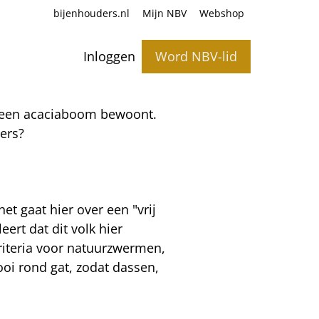
bijenhouders.nl
Mijn NBV
Webshop
Inloggen
Word NBV-lid
r een acaciaboom bewoont.
ders?
et gaat hier over een "vrij
ert dat dit volk hier
criteria voor natuurzwermen,
oi rond gat, zodat dassen,