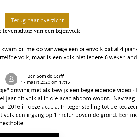
Terug naar overzicht
e levensduur van een bijenvolk
g kwam bij me op vanwege een bijenvolk dat al 4 jaa
etzelfde volk, maar is een volk niet iedere 6 weken an
Ben Som de Cerff
17 maart 2020 om 17:15
je" ontving met als bewijs een begeleidende video - h
l jaar dit volk al in die acaciaboom woont. Navraag le
van 2016 in deze acacia. In tegenstelling tot de keuze
 volk een ingang op 1 meter boven de grond. Een mo
nestholte.