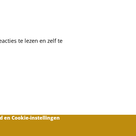
spaar-
en
dadantkasten
cties te lezen en zelf te
d en Cookie-instellingen