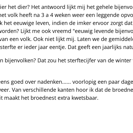
hier het dier? Het antwoord lijkt mij het gehele bijenv
, het volk heeft na 3 a 4 weken weer een leggende opv
lk het eeuwige leven, indien de imker ervoor zorgt da
d worden? Lijkt me ook vreemd "eeuwig levende bijen
r van een volk. Ook niet lijkt mij. Laten we de gemid
terfte er ieder jaar eentje. Dat geeft een jaarlijks nat
an bijenvolken? Dat zou het sterftecijfer van de winte
eens goed over nadenken...... voorlopig een paar dag
eer. Van verschillende kanten hoor ik dat de broedne
it maakt het broednest extra kwetsbaar.