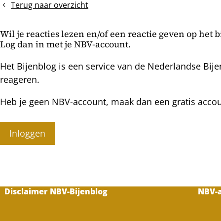
&
Terug naar overzicht
A
sessie
Wil je reacties lezen en/of een reactie geven op het 
zwermbeheersing
Log dan in met je NBV-account.
en
invoeren
Het Bijenblog is een service van de Nederlandse Bije
jonge
reageren.
moeren
Heb je geen NBV-account, maak dan een gratis acco
Inloggen
Disclaimer NBV-Bijenblog
NBV-