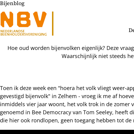
Bijenblog
D
Hoe oud worden bijenvolken eigenlijk? Deze vraa
Waarschijnlijk niet steeds h
Toen ik deze week een "hoera het volk vliegt weer-app
gevestigd bijenvolk" in Zelhem - vroeg ik me af hoevee
l
inmiddels vier jaar woont, het volk trok in de zomer 
hatsapp
genoemd in Bee Democracy van Tom Seeley, heeft dit
mail
icht
die hier ook rondlopen, geen toegang hebben tot de 
acebook
nkedIn