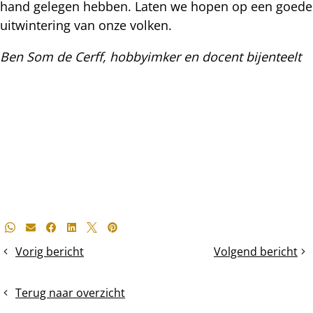
hand gelegen hebben. Laten we hopen op een goede
uitwintering van onze volken.
Ben Som de Cerff, hobbyimker en docent bijenteelt
Deel
Whatsapp
E-mail
Facebook
LinkedIn
X
Pinterest
dit
Vorig bericht
Volgend bericht
voergebruik
Stormschade
bericht
daalt
in
Terug naar overzicht
de