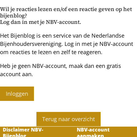
winter
Wil je reacties lezen en/of een reactie geven op het
en
bijenblog?
stijgt
Log dan in met je NBV-account.
bij
hoge
Het Bijenblog is een service van de Nederlandse
mijtbesmetting
Bijenhoudersvereniging. Log in met je NBV-account
om reacties te lezen en zelf te reageren.
Heb je geen NBV-account, maak dan een gratis
account aan.
Inloggen
Terug naar overzicht
Disclaimer NBV-
NBV-account
Bijenblog
aanmaken