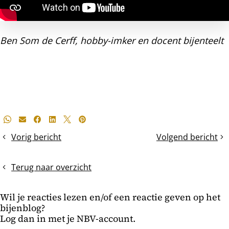
Ben Som de Cerff, hobby-imker en docent bijenteelt
Deel
Whatsapp
E-mail
Facebook
LinkedIn
X
Pinterest
dit
Vorig bericht
Volgend bericht
De
Vervroegde
bericht
winterzonnewende
voorjaarsschoonm
en
Terug naar overzicht
een
kerstgroet
Wil je reacties lezen en/of een reactie geven op het
bijenblog?
Log dan in met je NBV-account.