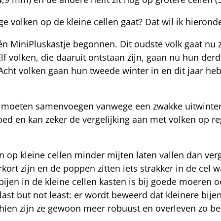
ge volken op de kleine cellen gaat? Dat wil ik hierond
één MiniPluskastje begonnen. Dit oudste volk gaat nu z
lf volken, die daaruit ontstaan zijn, gaan nu hun der
Acht volken gaan hun tweede winter in en dit jaar heb
en moeten samenvoegen vanwege een zwakke uitwinteri
d en kan zeker de vergelijking aan met volken op reg
en op kleine cellen minder mijten laten vallen dan ver
rkort zijn en de poppen zitten iets strakker in de cel
bijen in de kleine cellen kasten is bij goede moeren 
st but not least: er wordt beweerd dat kleinere bijen
sschien zijn ze gewoon meer robuust en overleven zo b