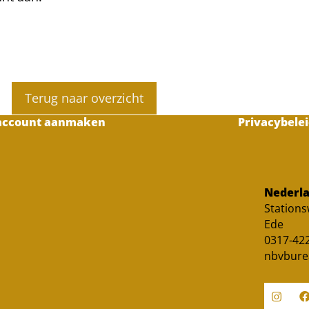
Terug naar overzicht
account aanmaken
Privacybelei
Nederla
Station
Ede
0317-422
nbvbure