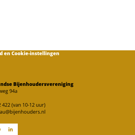
d en Cookie-instellingen
ndse Bijenhoudersvereniging
sweg 94a
 422 (van 10-12 uur)
au@bijenhouders.nl