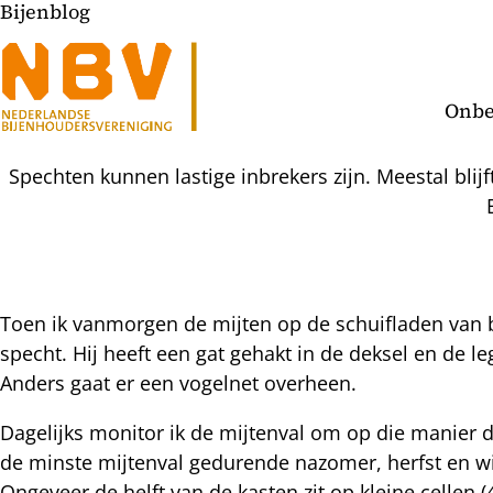
Bijenblog
Onbe
Spechten kunnen lastige inbrekers zijn. Meestal blijf
Toen ik vanmorgen de mijten op de schuifladen van bi
specht. Hij heeft een gat gehakt in de deksel en de leg
l
Anders gaat er een vogelnet overheen.
hatsapp
mail
icht
Dagelijks monitor ik de mijtenval om op die manier 
acebook
de minste mijtenval gedurende nazomer, herfst en w
nkedIn
Ongeveer de helft van de kasten zit op kleine cellen 