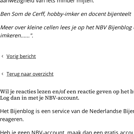
aanwezigheid van iets minder mijten.
Ben Som de Cerff, hobby-imker en docent bijenteelt
Meer over kleine cellen lees je op het NBV Bijenblog
imkeren......".
Vorig bericht
Medio
oktober
nog
Terug naar overzicht
open
broed
Wil je reacties lezen en/of een reactie geven op het 
Log dan in met je NBV-account.
Het Bijenblog is een service van de Nederlandse Bije
reageren.
Heb je geen NBV-account, maak dan een gratis acco