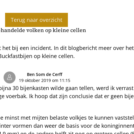
Terug naar overzicht
handelde volken op kleine cellen
t het bij een incident. In dit blogbericht meer over h
Buckfastbijen op kleine cellen.
Ben Som de Cerff
19 oktober 2019 om 11:15
jna 30 bijenkasten wilde gaan tellen, werd ik verras
e voerbak. Ik hoop dat zijn conclusie dat er geen bijen
de minst met mijten belaste volkjes te kunnen vastst
inter vormen dan weer de basis voor de koninginnent
(4,9 mm) en de andere helft zit nog op grotere cellen 