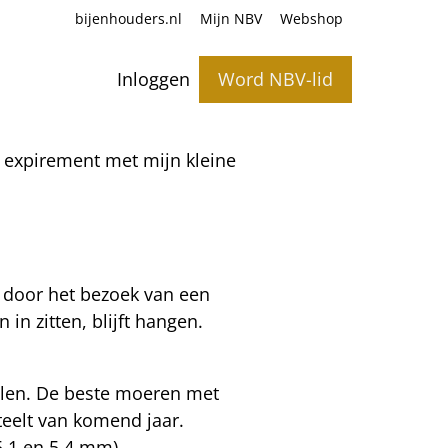
bijenhouders.nl
Mijn NBV
Webshop
Inloggen
Word NBV-lid
et expirement met mijn kleine
t door het bezoek van een
 in zitten, blijft hangen.
ellen. De beste moeren met
eelt van komend jaar.
(5,1 en 5,4 mm).