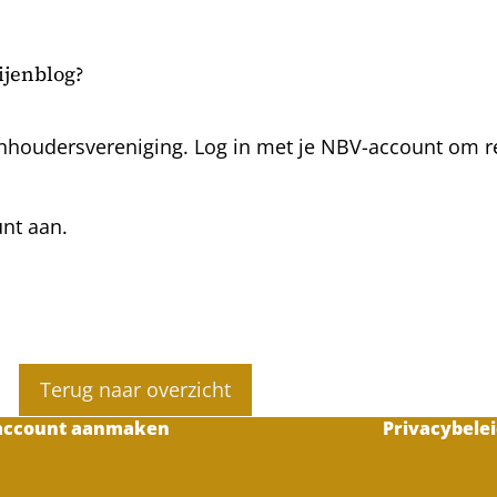
bijenblog?
nhoudersvereniging. Log in met je NBV-account om rea
unt aan.
Terug naar overzicht
account aanmaken
Privacybelei