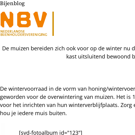
Bijenblog
De muizen bereiden zich ook voor op de winter nu d
kast uitsluitend bewoond b
De wintervoorraad in de vorm van honing/wintervoer 
geworden voor de overwintering van muizen. Het is 
l
voor het inrichten van hun winterverblijfplaats. Zor
hatsapp
hou je iedere muis buiten.
mail
icht
acebook
nkedIn
[svd-fotoalbum id="123"]