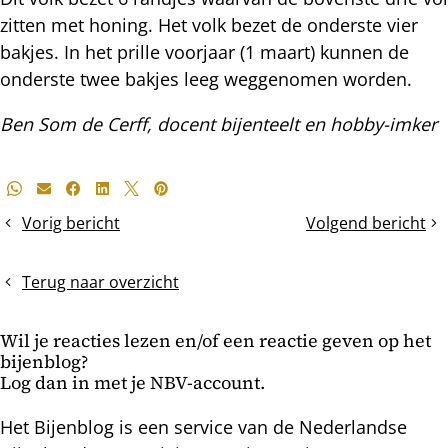
zitten met honing. Het volk bezet de onderste vier
bakjes. In het prille voorjaar (1 maart) kunnen de
onderste twee bakjes leeg weggenomen worden.
Ben Som de Cerff, docent bijenteelt en hobby-imker
Deel
Whatsapp
E-mail
Facebook
LinkedIn
X
Pinterest
dit
Vorig bericht
Volgend bericht
Inwinteren
Hou
bericht
zonder
de
traditionele
muizen
Terug naar overzicht
voerbakken
buiten
Wil je reacties lezen en/of een reactie geven op het
bijenblog?
Log dan in met je NBV-account.
Het Bijenblog is een service van de Nederlandse