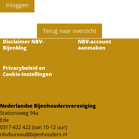
Inloggen
Terug naar overzicht
Disclaimer NBV-
NBV-account
Bijenblog
aanmaken
Privacybeleid en
Cookie-instellingen
Nederlandse Bijenhoudersvereniging
Stationsweg 94a
Ede
0317-422 422 (van 10-12 uur)
nbvbureau@bijenhouders.nl