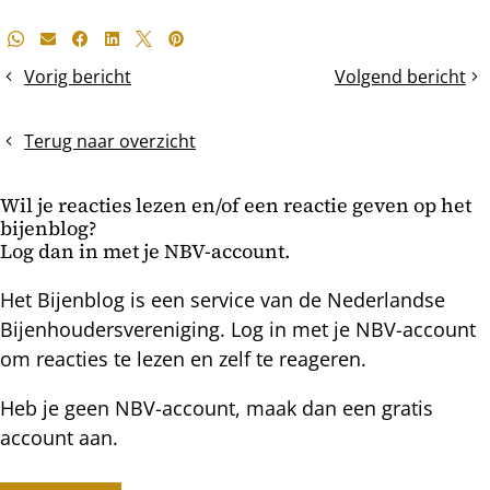
Deel
Whatsapp
E-mail
Facebook
LinkedIn
X
Pinterest
dit
Vorig bericht
Volgend bericht
Mijtenval
Schone
bericht
van
schijn
bijna
bedriegt
Terug naar overzicht
niets
tot
Wil je reacties lezen en/of een reactie geven op het
duizenden
bijenblog?
mijten
Log dan in met je NBV-account.
Het Bijenblog is een service van de Nederlandse
Bijenhoudersvereniging. Log in met je NBV-account
om reacties te lezen en zelf te reageren.
Heb je geen NBV-account, maak dan een gratis
account aan.