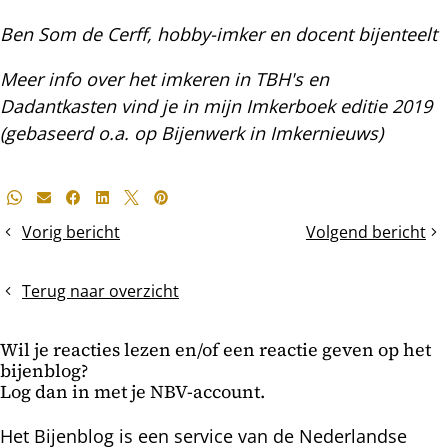
Ben Som de Cerff, hobby-imker en docent bijenteelt
Meer info over het imkeren in TBH's en
Dadantkasten vind je in mijn Imkerboek editie 2019
(gebaseerd o.a. op Bijenwerk in Imkernieuws)
Deel
Whatsapp
E-mail
Facebook
LinkedIn
X
Pinterest
dit
Vorig bericht
Volgend bericht
Koninginnenteelt
Pruimensap
bericht
in
smaakt
augustus
de
Terug naar overzicht
bijen
blijkbaar
Wil je reacties lezen en/of een reactie geven op het
goed
bijenblog?
Log dan in met je NBV-account.
Het Bijenblog is een service van de Nederlandse