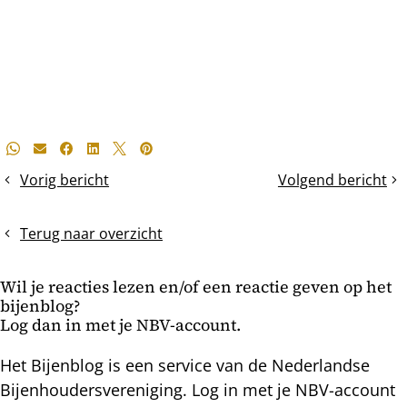
Deel
Whatsapp
E-mail
Facebook
LinkedIn
X
Pinterest
dit
Vorig bericht
Volgend bericht
Uitlaatborden
Kleine
bericht
plaatsen
bijen
en
in
Terug naar overzicht
voeren
een
broedaflegger
Wil je reacties lezen en/of een reactie geven op het
bijenblog?
Log dan in met je NBV-account.
Het Bijenblog is een service van de Nederlandse
Bijenhoudersvereniging. Log in met je NBV-account