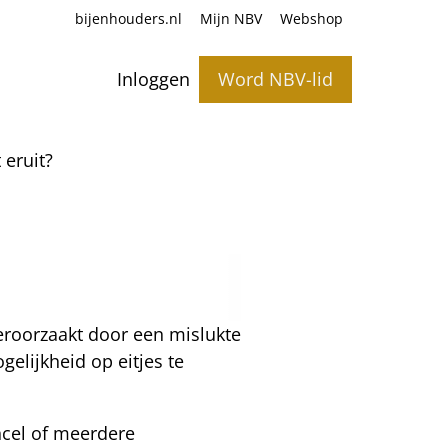
bijenhouders.nl
Mijn NBV
Webshop
Inloggen
Word NBV-lid
 eruit?
eroorzaakt door een mislukte
elijkheid op eitjes te
ncel of meerdere