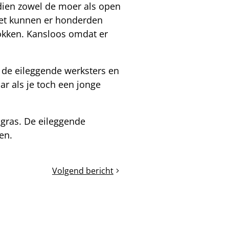
dien zowel de moer als open
het kunnen er honderden
okken. Kansloos omdat er
 de eileggende werksters en
ar als je toch een jonge
 gras. De eileggende
ken.
Volgend bericht
Van
spaarkastraam
naar
TBH-
toplat