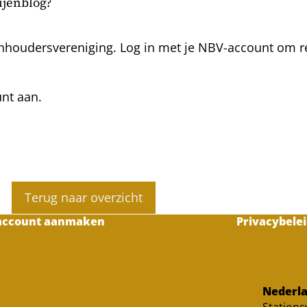
bijenblog?
nhoudersvereniging. Log in met je NBV-account om rea
unt aan.
Terug naar overzicht
account aanmaken
Privacybelei
Nederla
Station