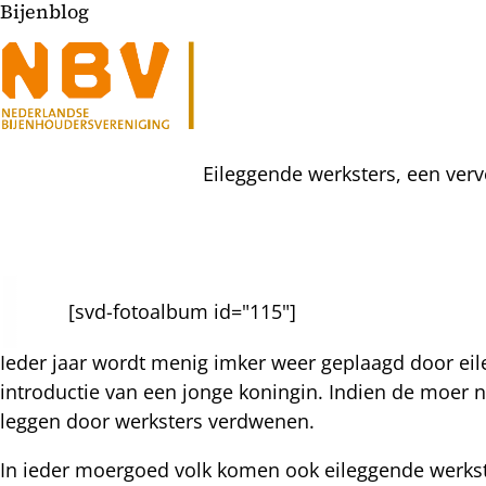
Bijenblog
Eileggende werksters, een verv
[svd-fotoalbum id="115"]
l
hatsapp
Ieder jaar wordt menig imker weer geplaagd door eil
mail
icht
introductie van een jonge koningin. Indien de moer ni
acebook
leggen door werksters verdwenen.
nkedIn
In ieder moergoed volk komen ook eileggende werkst