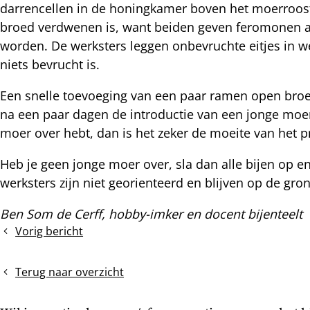
darrencellen in de honingkamer boven het moerroost
nterest
broed verdwenen is, want beiden geven feromonen af
worden. De werksters leggen onbevruchte eitjes in 
niets bevrucht is.
Een snelle toevoeging van een paar ramen open broe
na een paar dagen de introductie van een jonge moer 
moer over hebt, dan is het zeker de moeite van het 
Heb je geen jonge moer over, sla dan alle bijen op e
werksters zijn niet georienteerd en blijven op de gron
Ben Som de Cerff, hobby-imker en docent bijenteelt
Vorig bericht
Zomerse
controle
van
Terug naar overzicht
de
Topkast