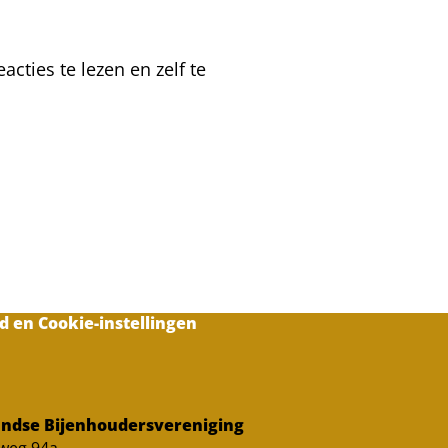
cties te lezen en zelf te
d en Cookie-instellingen
ndse Bijenhoudersvereniging
sweg 94a