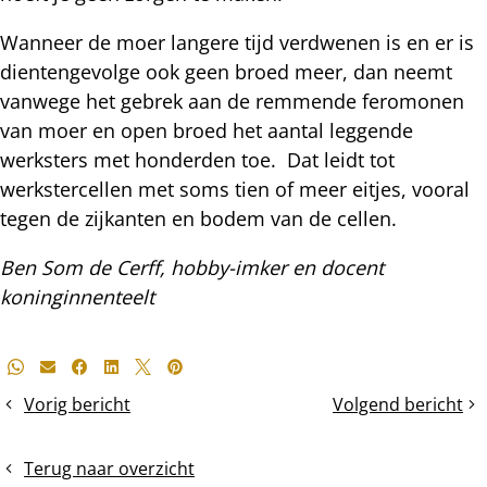
Wanneer de moer langere tijd verdwenen is en er is
dientengevolge ook geen broed meer, dan neemt
vanwege het gebrek aan de remmende feromonen
van moer en open broed het aantal leggende
werksters met honderden toe. Dat leidt tot
werkstercellen met soms tien of meer eitjes, vooral
tegen de zijkanten en bodem van de cellen.
Ben Som de Cerff, hobby-imker en docent
koninginnenteelt
Deel
Whatsapp
E-mail
Facebook
LinkedIn
X
Pinterest
dit
Vorig bericht
Volgend bericht
Twee
overbevolking:
bericht
nazwermen
jazeker,
zwermdrift:
Terug naar overzicht