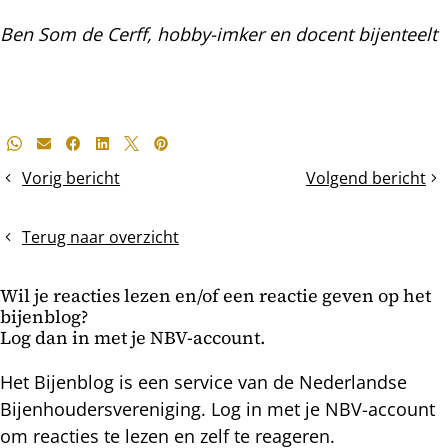
Ben Som de Cerff, hobby-imker en docent bijenteelt
Deel
Whatsapp
E-mail
Facebook
LinkedIn
X
Pinterest
dit
Vorig bericht
Volgend bericht
Een
Darrenraat
bericht
rijpe
in
redcel
de
Terug naar overzicht
honingkamers
Wil je reacties lezen en/of een reactie geven op het
bijenblog?
Log dan in met je NBV-account.
Het Bijenblog is een service van de Nederlandse
Bijenhoudersvereniging. Log in met je NBV-account
om reacties te lezen en zelf te reageren.