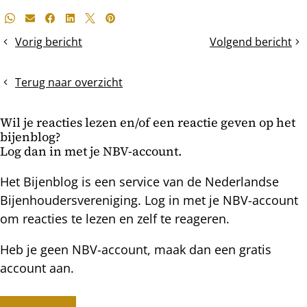
Deel
Whatsapp
E-mail
Facebook
LinkedIn
X
Pinterest
dit
Vorig bericht
Volgend bericht
Het
Een
bericht
zwermseizoen
snelle
is
check
Terug naar overzicht
zeer
op
vroeg
zwermdrift
Wil je reacties lezen en/of een reactie geven op het
bijenblog?
Log dan in met je NBV-account.
Het Bijenblog is een service van de Nederlandse
Bijenhoudersvereniging. Log in met je NBV-account
om reacties te lezen en zelf te reageren.
Heb je geen NBV-account, maak dan een gratis
account aan.