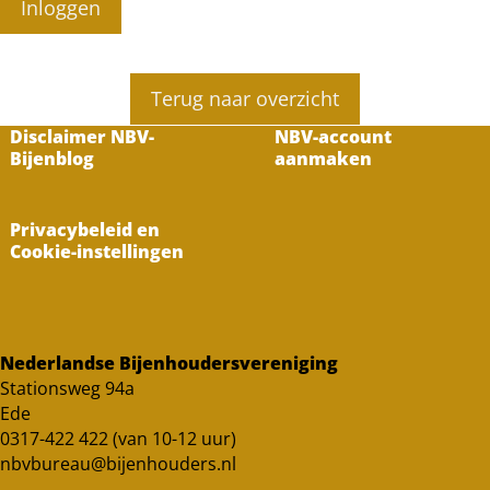
Inloggen
Terug naar overzicht
Disclaimer NBV-
NBV-account
Bijenblog
aanmaken
Privacybeleid en
Cookie-instellingen
Nederlandse Bijenhoudersvereniging
Stationsweg 94a
Ede
0317-422 422 (van 10-12 uur)
nbvbureau@bijenhouders.nl