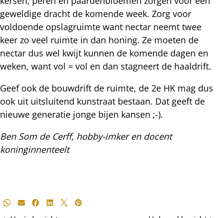
kersen, peren en paardenbloemen zorgen voor een
geweldige dracht de komende week. Zorg voor
voldoende opslagruimte want nectar neemt twee
keer zo veel ruimte in dan honing. Ze moeten de
nectar dus wel kwijt kunnen de komende dagen en
weken, want vol = vol en dan stagneert de haaldrift.
Geef ook de bouwdrift de ruimte, de 2e HK mag dus
ook uit uitsluitend kunstraat bestaan. Dat geeft de
nieuwe generatie jonge bijen kansen ;-).
Ben Som de Cerff, hobby-imker en docent
koninginnenteelt
Deel
Whatsapp
E-mail
Facebook
LinkedIn
X
Pinterest
dit