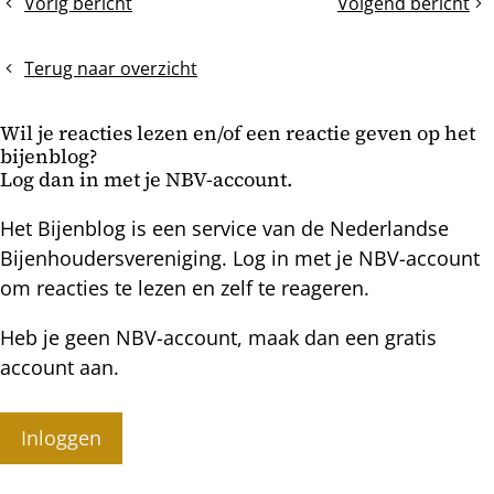
Vorig bericht
Volgend bericht
2e
Stormachtige
bericht
honingkamer
groei
plaatsen
Terug naar overzicht
of
pas
Wil je reacties lezen en/of een reactie geven op het
de
bijenblog?
1e?
Log dan in met je NBV-account.
Het Bijenblog is een service van de Nederlandse
Bijenhoudersvereniging. Log in met je NBV-account
om reacties te lezen en zelf te reageren.
Heb je geen NBV-account, maak dan een gratis
account aan.
Inloggen