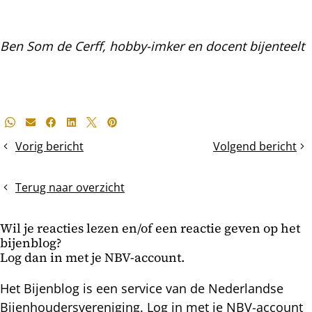
Ben Som de Cerff, hobby-imker en docent bijenteelt
Deel
Whatsapp
E-mail
Facebook
LinkedIn
X
Pinterest
dit
Vorig bericht
Volgend bericht
De
Verkleumde
bericht
TOP-
bijen
kast
Terug naar overzicht
maakt
bijenhouden
Wil je reacties lezen en/of een reactie geven op het
eenvoudiger
bijenblog?
Log dan in met je NBV-account.
Het Bijenblog is een service van de Nederlandse
Bijenhoudersvereniging. Log in met je NBV-account