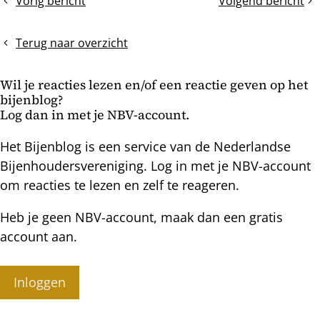
Vorig bericht
Volgend bericht
Wasmotlarven
Het
bericht
en
isobord
darrenbroed
Terug naar overzicht
Wil je reacties lezen en/of een reactie geven op het
bijenblog?
Log dan in met je NBV-account.
Het Bijenblog is een service van de Nederlandse
Bijenhoudersvereniging. Log in met je NBV-account
om reacties te lezen en zelf te reageren.
Heb je geen NBV-account, maak dan een gratis
account aan.
Inloggen