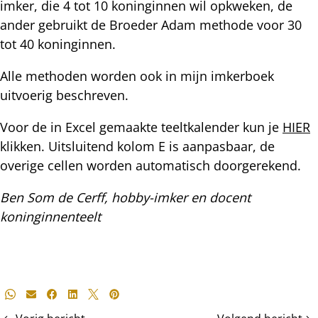
imker, die 4 tot 10 koninginnen wil opkweken, de
ander gebruikt de Broeder Adam methode voor 30
tot 40 koninginnen.
Alle methoden worden ook in mijn imkerboek
uitvoerig beschreven.
Voor de in Excel gemaakte teeltkalender kun je
HIER
klikken. Uitsluitend kolom E is aanpasbaar, de
overige cellen worden automatisch doorgerekend.
Ben Som de Cerff, hobby-imker en docent
koninginnenteelt
Deel
Whatsapp
E-mail
Facebook
LinkedIn
X
Pinterest
dit