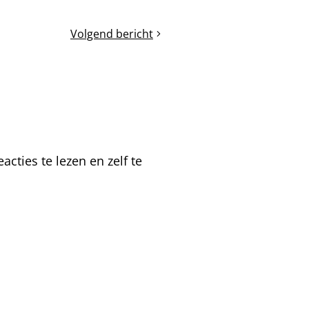
Volgend bericht
De
volken
benutten
de
zonnige
momenten
cties te lezen en zelf te