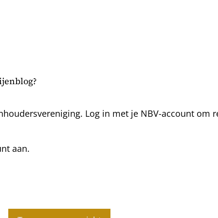
bijenblog?
nhoudersvereniging. Log in met je NBV-account om rea
unt aan.