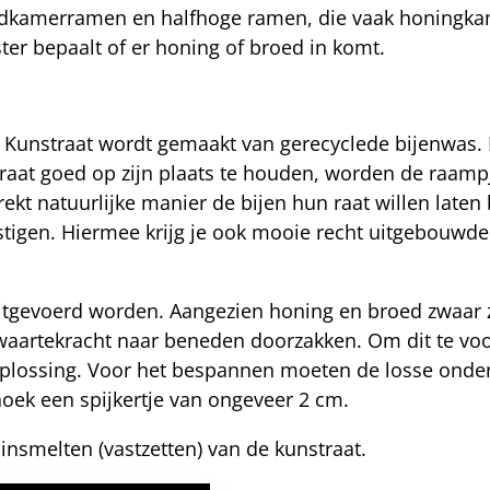
broedkamerramen en halfhoge ramen, die vaak honin
ter bepaalt of er honing of broed in komt.
 Kunstraat wordt gemaakt van gerecyclede bijenwas. 
traat goed op zijn plaats te houden, worden de raa
rekt natuurlijke manier de bijen hun raat willen lat
estigen. Hiermee krijg je ook mooie recht uitgebouwd
gevoerd worden. Aangezien honing en broed zwaar zij
zwaartekracht naar beneden doorzakken. Om dit te vo
plossing. Voor het bespannen moeten de losse onderd
oek een spijkertje van ongeveer 2 cm.
insmelten (vastzetten) van de kunstraat.