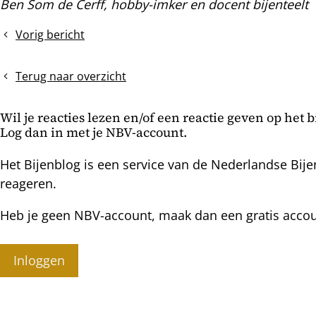
Ben Som de Cerff, hobby-imker en docent bijenteelt
Vorig bericht
2.
Rond
eind
Terug naar overzicht
februari:
bodems
Wil je reacties lezen en/of een reactie geven op het 
schoonmaken
Log dan in met je NBV-account.
en
onderbakken
Het Bijenblog is een service van de Nederlandse Bije
wegnemen
reageren.
Heb je geen NBV-account, maak dan een gratis acco
Inloggen