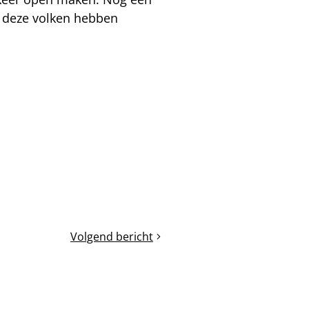
n deze volken hebben
Volgend bericht
8.
Eerste
helft
mei:
een