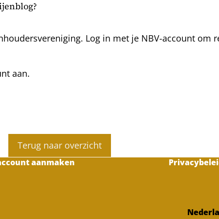
bijenblog?
nhoudersvereniging. Log in met je NBV-account om rea
unt aan.
Terug naar overzicht
account aanmaken
Privacybelei
Nederla