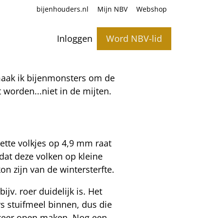
bijenhouders.nl
Mijn NBV
Webshop
Inloggen
Word NBV-lid
 maak ik bijenmonsters om de
worden...niet in de mijten.
zette volkjes op 4,9 mm raat
dat deze volken op kleine
n zijn van de wintersterfte.
ijv. roer duidelijk is. Het
rs stuifmeel binnen, dus die
e keer open maken. Nog een