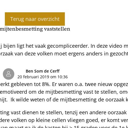
Terug naar overzicht
mijtenbesmetting vaststellen
ij bijen ligt het vaak gecompliceerder. In deze video
rzaak van deze volken moet ergens anders in gezocht 
Ben Som de Cerff
20 februari 2019 om 10:36
eperkt gebleven tot 8%. Er waren o.a. twee nieuw opge
emotiveerd om de mijtbesmetting vast te stellen, om
t. Ik wilde weten of de mijtbesmetting de oorzaak ko
ing vast dienen te stellen, tenzij een andere oorzaak b
dere volken op kleine cellen vliegen goed, er komt ve
 van maart ga ik de kasten bij > 15 graden voor de 1