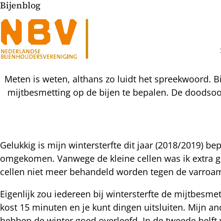
Bijenblog
Meten is weten, althans zo luidt het spreekwoord. B
mijtbesmetting op de bijen te bepalen. De doodsoo
Gelukkig is mijn wintersterfte dit jaar (2018/2019) b
omgekomen. Vanwege de kleine cellen was ik extra g
l
cellen niet meer behandeld worden tegen de varroamij
hatsapp
mail
icht
Eigenlijk zou iedereen bij wintersterfte de mijtbesmett
acebook
kost 15 minuten en je kunt dingen uitsluiten. Mijn an
nkedIn
hebben de winter goed overleefd. In de tweede helft