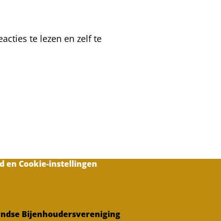
broedaflegger
maken
en
cties te lezen en zelf te
wisselcellen
vinden
d en Cookie-instellingen
ndse Bijenhoudersvereniging