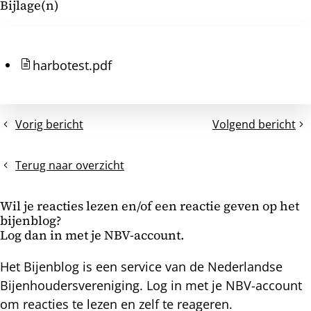
Bijlage(n)
bericht
harbotest.pdf
Vorig bericht
Volgend bericht
sneeuw,
Na
koolmezen
5
en
weken
Terug naar overzicht
isolatie
winterzit
toch
Wil je reacties lezen en/of een reactie geven op het
weer
bijenblog?
naar
Log dan in met je NBV-account.
buiten
Het Bijenblog is een service van de Nederlandse
Bijenhoudersvereniging. Log in met je NBV-account
om reacties te lezen en zelf te reageren.