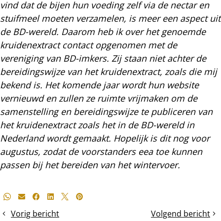
vind dat de bijen hun voeding zelf via de nectar en
stuifmeel moeten verzamelen, is meer een aspect uit
de BD-wereld. Daarom heb ik over het genoemde
kruidenextract contact opgenomen met de
vereniging van BD-imkers. Zij staan niet achter de
bereidingswijze van het kruidenextract, zoals die mij
bekend is. Het komende jaar wordt hun website
vernieuwd en zullen ze ruimte vrijmaken om de
samenstelling en bereidingswijze te publiceren van
het kruidenextract zoals het in de BD-wereld in
Nederland wordt gemaakt. Hopelijk is dit nog voor
augustus, zodat de voorstanders eea toe kunnen
passen bij het bereiden van het wintervoer.
Deel
Whatsapp
E-mail
Facebook
LinkedIn
X
Pinterest
dit
Vorig bericht
Volgend bericht
warmtecamera
Mijtenval