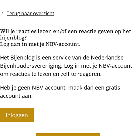
bericht
geeft
in
zicht
130
Terug naar overzicht
op
dagen
de
Wil je reacties lezen en/of een reactie geven op het
wintertros
bijenblog?
Log dan in met je NBV-account.
Het Bijenblog is een service van de Nederlandse
Bijenhoudersvereniging. Log in met je NBV-account
om reacties te lezen en zelf te reageren.
Heb je geen NBV-account, maak dan een gratis
account aan.
Inloggen