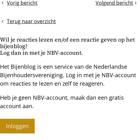
Vorig bericht
Volgend bericht
VarroMed
Dagelijks
bericht
=
een
Hive
andere
Terug naar overzicht
Clean,
wintertros
inclusief
Wil je reacties lezen en/of een reactie geven op het
langere
bijenblog?
houdbaarheid
Log dan in met je NBV-account.
Het Bijenblog is een service van de Nederlandse
Bijenhoudersvereniging. Log in met je NBV-account
om reacties te lezen en zelf te reageren.
Heb je geen NBV-account, maak dan een gratis
account aan.
Inloggen