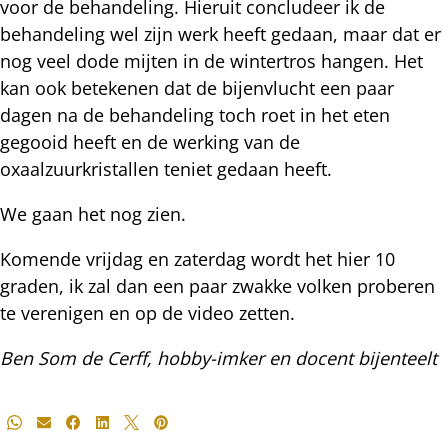
voor de behandeling. Hieruit concludeer ik de
behandeling wel zijn werk heeft gedaan, maar dat er
nog veel dode mijten in de wintertros hangen. Het
kan ook betekenen dat de bijenvlucht een paar
dagen na de behandeling toch roet in het eten
gegooid heeft en de werking van de
oxaalzuurkristallen teniet gedaan heeft.
We gaan het nog zien.
Komende vrijdag en zaterdag wordt het hier 10
graden, ik zal dan een paar zwakke volken proberen
te verenigen en op de video zetten.
Ben Som de Cerff, hobby-imker en docent bijenteelt
Deel
Whatsapp
E-mail
Facebook
LinkedIn
X
Pinterest
dit