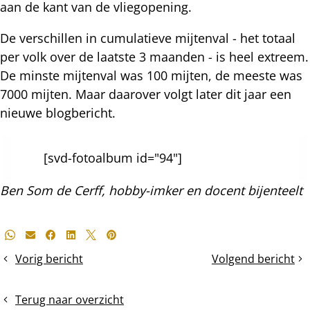
aan de kant van de vliegopening.
De verschillen in cumulatieve mijtenval - het totaal
per volk over de laatste 3 maanden - is heel extreem.
De minste mijtenval was 100 mijten, de meeste was
7000 mijten. Maar daarover volgt later dit jaar een
nieuwe blogbericht.
[svd-fotoalbum id="94"]
Ben Som de Cerff, hobby-imker en docent bijenteelt
Deel
Whatsapp
E-mail
Facebook
LinkedIn
X
Pinterest
dit
Vorig bericht
Volgend bericht
Oxalen
Veel
bericht
van
mijten
een
na
Terug naar overzicht