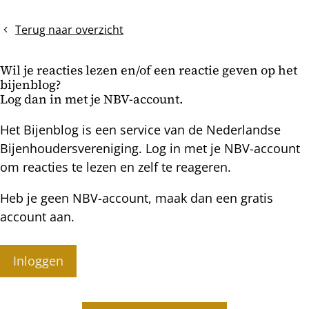
bericht
toont
vorst
broed
de
Terug naar overzicht
aan
volken
broedloos?
Wil je reacties lezen en/of een reactie geven op het
bijenblog?
Log dan in met je NBV-account.
Het Bijenblog is een service van de Nederlandse
Bijenhoudersvereniging. Log in met je NBV-account
om reacties te lezen en zelf te reageren.
Heb je geen NBV-account, maak dan een gratis
account aan.
Inloggen