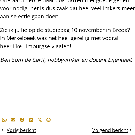
voor nodig, het is dus zaak dat heel veel imkers meer
aan selectie gaan doen.
Zie ik jullie op de studiedag 10 november in Breda?
In Merkelbeek was het heel gezellig met vooral
heerlijke Limburgse vlaaien!
Ben Som de Cerff, hobby-imker en docent bijenteelt
Deel
Whatsapp
E-mail
Facebook
LinkedIn
X
Pinterest
dit
Vorig bericht
Volgend bericht
Mijtenval
Maakt