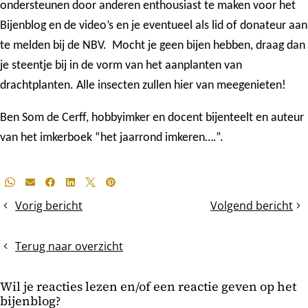
ondersteunen door anderen enthousiast te maken voor het
Bijenblog en de video’s en je eventueel als lid of donateur aan
te melden bij de NBV. Mocht je geen bijen hebben, draag dan
je steentje bij in de vorm van het aanplanten van
drachtplanten. Alle insecten zullen hier van meegenieten!
Ben Som de Cerff, hobbyimker en docent bijenteelt en auteur
van het imkerboek “het jaarrond imkeren….”.
Deel
Whatsapp
E-mail
Facebook
LinkedIn
X
Pinterest
dit
Vorig bericht
Volgend bericht
Het
De
bericht
broednest
Winter
na
APK-
Terug naar overzicht
een
check
Indian
Wil je reacties lezen en/of een reactie geven op het
Summer
bijenblog?