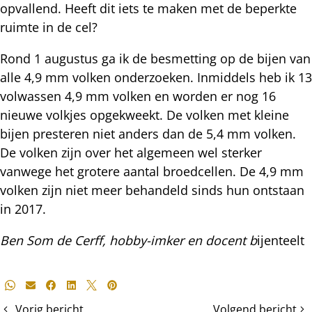
opvallend. Heeft dit iets te maken met de beperkte
ruimte in de cel?
Rond 1 augustus ga ik de besmetting op de bijen van
alle 4,9 mm volken onderzoeken. Inmiddels heb ik 13
volwassen 4,9 mm volken en worden er nog 16
nieuwe volkjes opgekweekt. De volken met kleine
bijen presteren niet anders dan de 5,4 mm volken.
De volken zijn over het algemeen wel sterker
vanwege het grotere aantal broedcellen. De 4,9 mm
volken zijn niet meer behandeld sinds hun ontstaan
in 2017.
Ben Som de Cerff, hobby-imker en docent b
ijenteelt
Deel
Whatsapp
E-mail
Facebook
LinkedIn
X
Pinterest
dit
Vorig bericht
Volgend bericht