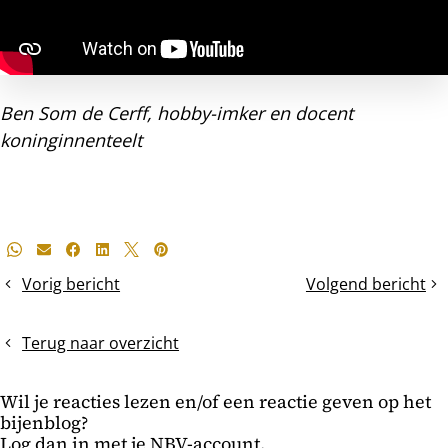
Ben Som de Cerff, hobby-imker en docent
koninginnenteelt
Deel
Whatsapp
E-mail
Facebook
LinkedIn
X
Pinterest
dit
Vorig bericht
Volgend bericht
Het
De
bericht
controleren
natuur
van
bekent
Terug naar overzicht
de
kleur
speeldoppen
Wil je reacties lezen en/of een reactie geven op het
bijenblog?
Log dan in met je NBV-account.