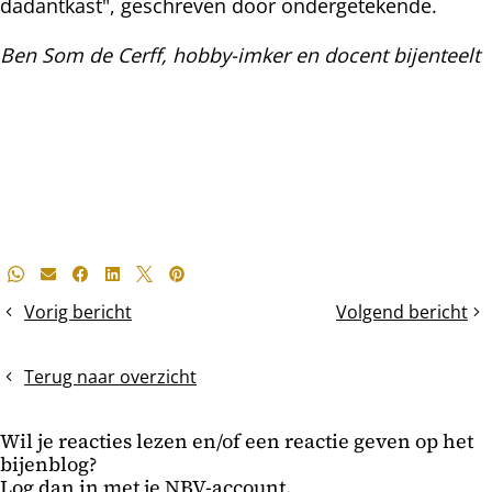
dadantkast", geschreven door ondergetekende.
Ben Som de Cerff, hobby-imker en docent bijenteelt
Deel
Whatsapp
E-mail
Facebook
LinkedIn
X
Pinterest
dit
Vorig bericht
Volgend bericht
De
Vliegafstand
bericht
els
hangt
bloeit
af
Terug naar overzicht
van
dracht
Wil je reacties lezen en/of een reactie geven op het
bijenblog?
Log dan in met je NBV-account.