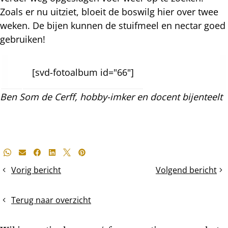
Zoals er nu uitziet, bloeit de boswilg hier over twee
weken. De bijen kunnen de stuifmeel en nectar goed
gebruiken!
[svd-fotoalbum id="66"]
Ben Som de Cerff, hobby-imker en docent bijenteelt
Deel
Whatsapp
E-mail
Facebook
LinkedIn
X
Pinterest
dit
Vorig bericht
Volgend bericht
koude
De
bericht
voeten,
boswilg
warm
bloeit
Terug naar overzicht
hoofd