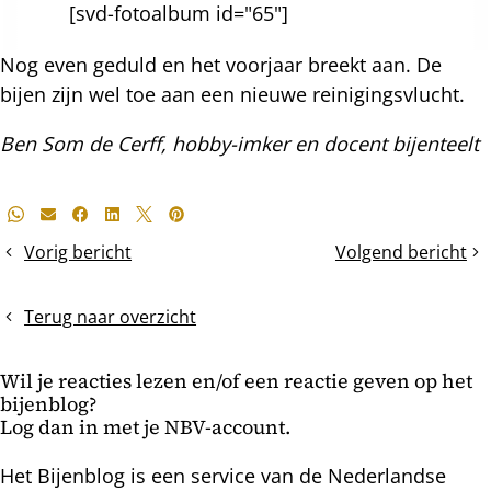
[svd-fotoalbum id="65"]
Nog even geduld en het voorjaar breekt aan. De
bijen zijn wel toe aan een nieuwe reinigingsvlucht.
Ben Som de Cerff, hobby-imker en docent bijenteelt
Deel
Whatsapp
E-mail
Facebook
LinkedIn
X
Pinterest
dit
Vorig bericht
Volgend bericht
Het
Zaterdag
bericht
wegnemen
-
van
8,
Terug naar overzicht
de
zondag
onderste
+
Wil je reacties lezen en/of een reactie geven op het
BK
11
bijenblog?
Log dan in met je NBV-account.
Het Bijenblog is een service van de Nederlandse