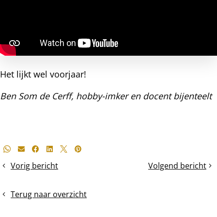
Het lijkt wel voorjaar!
Ben Som de Cerff, hobby-imker en docent bijenteelt
Deel
Whatsapp
E-mail
Facebook
LinkedIn
X
Pinterest
dit
Vorig bericht
Volgend bericht
Voergebruik
Jonge
bericht
in
varroamijten
4
op
Terug naar overzicht
weken
de
tijd
schuifla