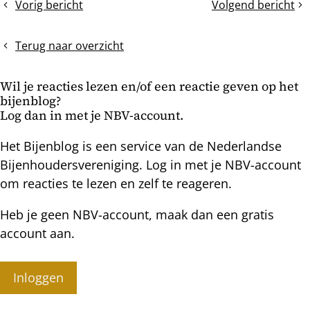
Vorig bericht
Volgend bericht
Sneltest
Bijvoeren
bericht
sjoemelwas
in
de
Terug naar overzicht
winter
Wil je reacties lezen en/of een reactie geven op het
bijenblog?
Log dan in met je NBV-account.
Het Bijenblog is een service van de Nederlandse
Bijenhoudersvereniging. Log in met je NBV-account
om reacties te lezen en zelf te reageren.
Heb je geen NBV-account, maak dan een gratis
account aan.
Inloggen