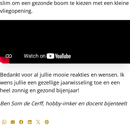
slim om een gezonde boom te kiezen met een kleine
vliegopening.
Bedankt voor al jullie mooie reakties en wensen. Ik
wens jullie een gezellige jaarwisseling toe en een
heel zonnig en gezond bijenjaar!
Ben Som de Cerff, hobby-imker en docent bijenteelt
Deel
Whatsapp
E-mail
Facebook
LinkedIn
X
Pinterest
dit