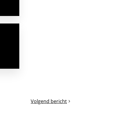
Volgend bericht
De
tijd
dringt