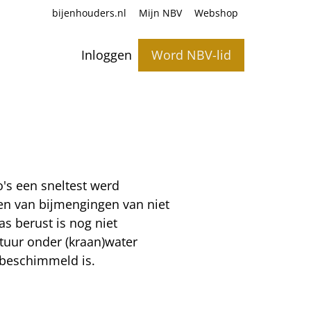
bijenhouders.nl
Mijn NBV
Webshop
Inloggen
Word NBV-lid
o's een sneltest werd
en van bijmengingen van niet
s berust is nog niet
ratuur onder (kraan)water
t beschimmeld is.