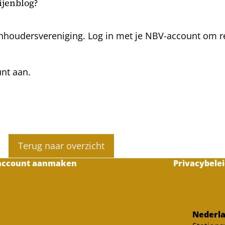
bijenblog?
nhoudersvereniging. Log in met je NBV-account om rea
unt aan.
Terug naar overzicht
account aanmaken
Privacybelei
Nederla