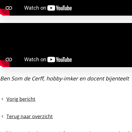
Ben Som de Cerff, hobby-imker en docent bijenteelt
Vorig bericht
Winter
SALES
en
Terug naar overzicht
zonnewende