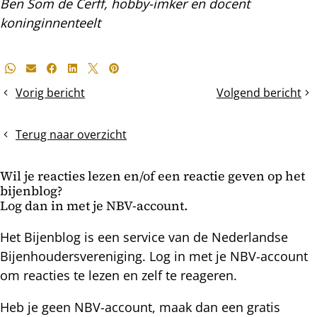
Ben Som de Cerff, hobby-imker en docent
koninginnenteelt
Deel
Whatsapp
E-mail
Facebook
LinkedIn
X
Pinterest
dit
Vorig bericht
Volgend bericht
Kasten
Dicht
bericht
kopen,
gesneeuwde
maar
vliegopeningen
Terug naar overzicht
welke?
Wil je reacties lezen en/of een reactie geven op het
bijenblog?
Log dan in met je NBV-account.
Het Bijenblog is een service van de Nederlandse
Bijenhoudersvereniging. Log in met je NBV-account
om reacties te lezen en zelf te reageren.
Heb je geen NBV-account, maak dan een gratis