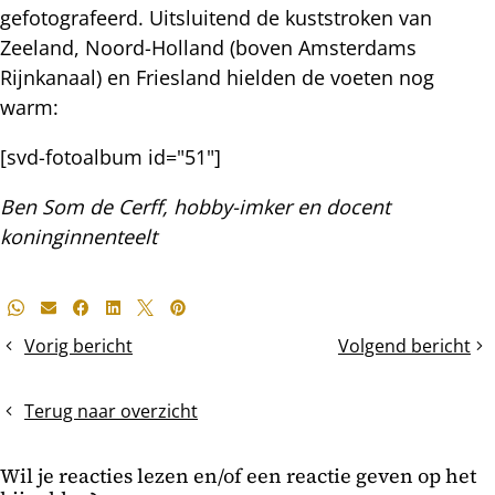
gefotografeerd. Uitsluitend de kuststroken van
Zeeland, Noord-Holland (boven Amsterdams
Rijnkanaal) en Friesland hielden de voeten nog
warm:
[svd-fotoalbum id="51"]
Ben Som de Cerff, hobby-imker en docent
koninginnenteelt
Deel
Whatsapp
E-mail
Facebook
LinkedIn
X
Pinterest
dit
Vorig bericht
Volgend bericht
De
brandstofkosten
bericht
eerste
5
wintertros
suikerklontjes
Terug naar overzicht
per
dag
Wil je reacties lezen en/of een reactie geven op het