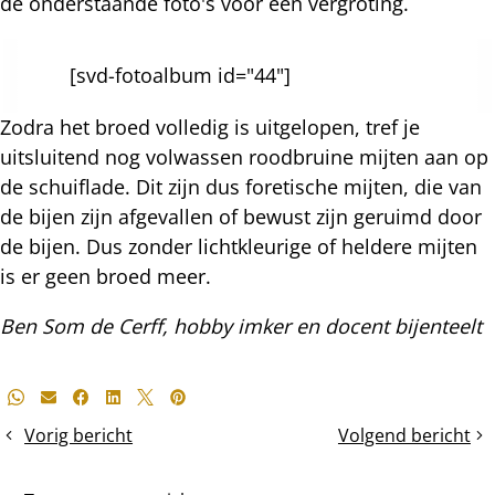
de onderstaande foto's voor een vergroting.
[svd-fotoalbum id="44"]
Zodra het broed volledig is uitgelopen, tref je
uitsluitend nog volwassen roodbruine mijten aan op
de schuiflade. Dit zijn dus foretische mijten, die van
de bijen zijn afgevallen of bewust zijn geruimd door
de bijen. Dus zonder lichtkleurige of heldere mijten
is er geen broed meer.
Ben Som de Cerff, hobby imker en docent bijenteelt
Deel
Whatsapp
E-mail
Facebook
LinkedIn
X
Pinterest
dit
Vorig bericht
Volgend bericht
De
Vreemde
bericht
mijtbesmetting
mijten...........