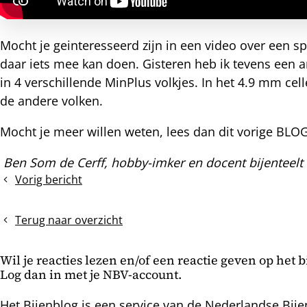
nterest
Mocht je geinteresseerd zijn in een video over een sp
daar iets mee kan doen. Gisteren heb ik tevens een 
in 4 verschillende MinPlus volkjes. In het 4.9 mm cel
de andere volken.
Mocht je meer willen weten, lees dan dit vorige BLOG
Ben Som de Cerff, hobby-imker en docent bijenteelt
Vorig bericht
De
mijtbesmetting
op
Terug naar overzicht
de
bijen
Wil je reacties lezen en/of een reactie geven op het 
Log dan in met je NBV-account.
Het Bijenblog is een service van de Nederlandse Bije