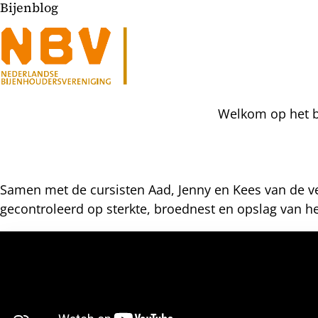
Bijenblog
Welkom op het bi
Samen met de cursisten Aad, Jenny en Kees van de v
gecontroleerd op sterkte, broednest en opslag van he
l
hatsapp
mail
icht
acebook
nkedIn