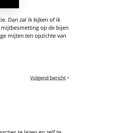
. Dan zal ik kijken of ik
 mijtbesmetting op de bijen
age mijten ten opzichte van
Volgend bericht
De
stootproef,
moeren
verwisselen,
einde
van
de
heidedracht
cties te lezen en zelf te