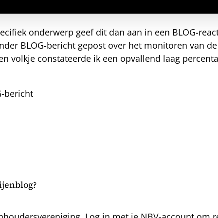
ecifiek onderwerp geef dit dan aan in een BLOG-reactie
ander BLOG-bericht gepost over het monitoren van de
len volkje constateerde ik een opvallend laag percent
-bericht
bijenblog?
nhoudersvereniging. Log in met je NBV-account om rea