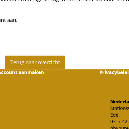
unt aan.
Terug naar overzicht
account aanmaken
Privacybelei
Nederla
Station
Ede
0317-422
nbvbure