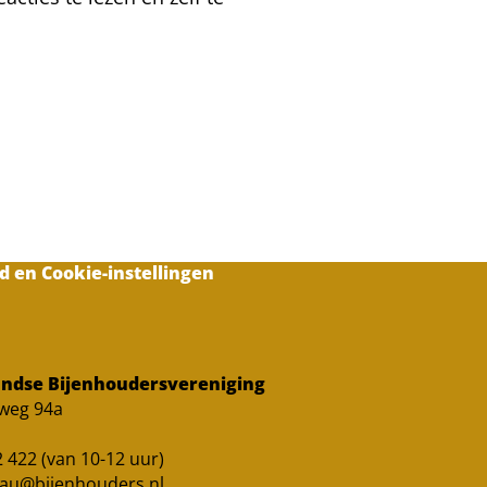
d en Cookie-instellingen
ndse Bijenhoudersvereniging
sweg 94a
 422 (van 10-12 uur)
au@bijenhouders.nl