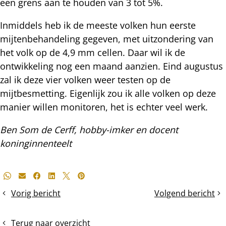
een grens aan te houden van 3 tot 5%.
Inmiddels heb ik de meeste volken hun eerste
mijtenbehandeling gegeven, met uitzondering van
het volk op de 4,9 mm cellen. Daar wil ik de
ontwikkeling nog een maand aanzien. Eind augustus
zal ik deze vier volken weer testen op de
mijtbesmetting. Eigenlijk zou ik alle volken op deze
manier willen monitoren, het is echter veel werk.
Ben Som de Cerff, hobby-imker en docent
koninginnenteelt
Deel
Whatsapp
E-mail
Facebook
LinkedIn
X
Pinterest
dit
Vorig bericht
Volgend bericht
Kijkje
Houd
bericht
in
de
4,9
honingvoorraad
Terug naar overzicht