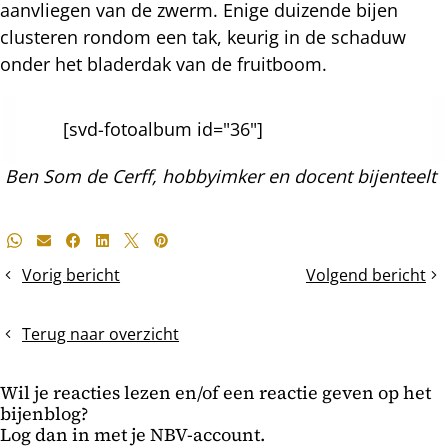
aanvliegen van de zwerm. Enige duizende bijen
clusteren rondom een tak, keurig in de schaduw
onder het bladerdak van de fruitboom.
[svd-fotoalbum id="36"]
Ben Som de Cerff, hobbyimker en docent bijenteelt
Deel
Whatsapp
E-mail
Facebook
LinkedIn
X
Pinterest
dit
Vorig bericht
Volgend bericht
Van
wasdop
bericht
5-
als
naar
middel
Terug naar overzicht
10-
voor
raams
een
Wil je reacties lezen en/of een reactie geven op het
kast
moerwisseling
bijenblog?
Log dan in met je NBV-account.