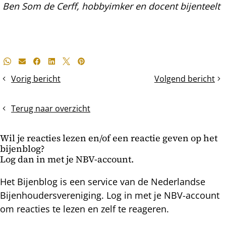
Ben Som de Cerff, hobbyimker en docent bijenteelt
Deel
Whatsapp
E-mail
Facebook
LinkedIn
X
Pinterest
dit
Vorig bericht
Volgend bericht
Koninklijke
Van
bericht
verkenning
5-
naar
Terug naar overzicht
10-
raams
Wil je reacties lezen en/of een reactie geven op het
kast
bijenblog?
Log dan in met je NBV-account.
Het Bijenblog is een service van de Nederlandse
Bijenhoudersvereniging. Log in met je NBV-account
om reacties te lezen en zelf te reageren.