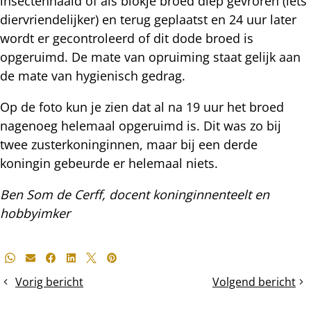
insectennaald of als blokje broed diep gevroren (iets
diervriendelijker) en terug geplaatst en 24 uur later
wordt er gecontroleerd of dit dode broed is
opgeruimd. De mate van opruiming staat gelijk aan
de mate van hygienisch gedrag.
Op de foto kun je zien dat al na 19 uur het broed
nagenoeg helemaal opgeruimd is. Dit was zo bij
twee zusterkoninginnen, maar bij een derde
koningin gebeurde er helemaal niets.
Ben Som de Cerff, docent koninginnenteelt en
hobbyimker
Deel
Whatsapp
E-mail
Facebook
LinkedIn
X
Pinterest
dit
Vorig bericht
Volgend bericht
kleine
moeren
bericht
cellen
en