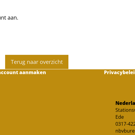
unt aan.
Terug naar overzicht
account aanmaken
Privacybelei
Nederla
Station
Ede
0317-422
nbvbure