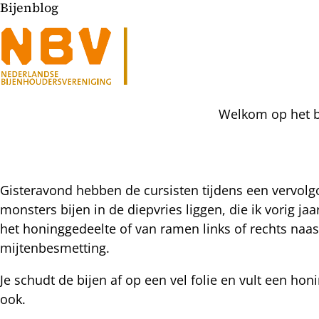
Bijenblog
Welkom op het bi
Gisteravond hebben de cursisten tijdens een vervol
monsters bijen in de diepvries liggen, die ik vorig j
l
het honinggedeelte of van ramen links of rechts naa
hatsapp
mijtenbesmetting.
mail
icht
acebook
Je schudt de bijen af op een vel folie en vult een h
nkedIn
ook.