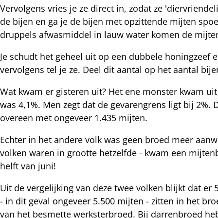
Vervolgens vries je ze direct in, zodat ze 'diervriend
nterest
de bijen en ga je de bijen met opzittende mijten sp
druppels afwasmiddel in lauw water komen de mijten
Je schudt het geheel uit op een dubbele honingzeef en 
vervolgens tel je ze. Deel dit aantal op het aantal bi
Wat kwam er gisteren uit? Het ene monster kwam uit 
was 4,1%. Men zegt dat de gevarengrens ligt bij 2%. 
overeen met ongeveer 1.435 mijten.
Echter in het andere volk was geen broed meer aanwe
volken waren in grootte hetzelfde - kwam een mijtenb
helft van juni!
Uit de vergelijking van deze twee volken blijkt dat er 
- in dit geval ongeveer 5.500 mijten - zitten in het 
van het besmette werksterbroed. Bij darrenbroed heb