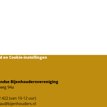
d en Cookie-instellingen
ndse Bijenhoudersvereniging
sweg 94a
 422 (van 10-12 uur)
au@bijenhouders.nl