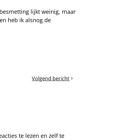
tbesmetting lijkt weinig, maar
gen heb ik alsnog de
Volgend bericht
Twee
weken
verschil
tussen
noord
en
oost
cties te lezen en zelf te