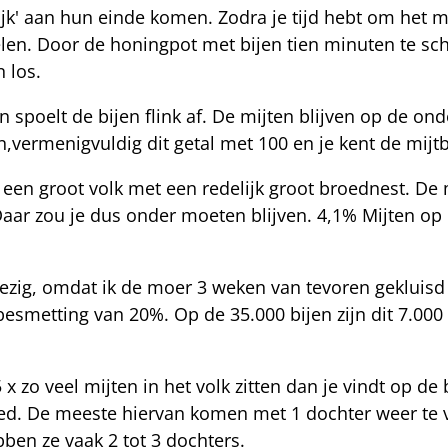
elijk' aan hun einde komen. Zodra je tijd hebt om het 
oelen. Door de honingpot met bijen tien minuten te s
 los.
spoelt de bijen flink af. De mijten blijven op de onde
jen,vermenigvuldig dit getal met 100 en je kent de mij
een groot volk met een redelijk groot broednest. De 
Daar zou je dus onder moeten blijven. 4,1% Mijten op
zig, omdat ik de moer 3 weken van tevoren gekluisd h
esmetting van 20%. Op de 35.000 bijen zijn dit 7.000
5 x zo veel mijten in het volk zitten dan je vindt op d
broed. De meeste hiervan komen met 1 dochter weer te v
ben ze vaak 2 tot 3 dochters.