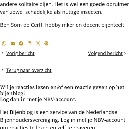
andere solitaire bijen. Het is wel een goede opruimer
van zowel schadelijke als nuttige insecten.
Ben Som de Cerff, hobbyimker en docent bijenteelt
Deel
Whatsapp
E-mail
Facebook
LinkedIn
X
Pinterest
dit
Vorig bericht
Volgend bericht
De
Paarden-
bericht
volken
en
groeien
pinksterbloemenp
Terug naar overzicht
Wil je reacties lezen en/of een reactie geven op het
bijenblog?
Log dan in met je NBV-account.
Het Bijenblog is een service van de Nederlandse
Bijenhoudersvereniging. Log in met je NBV-account
om reacties te lezen en zelf te reageren.