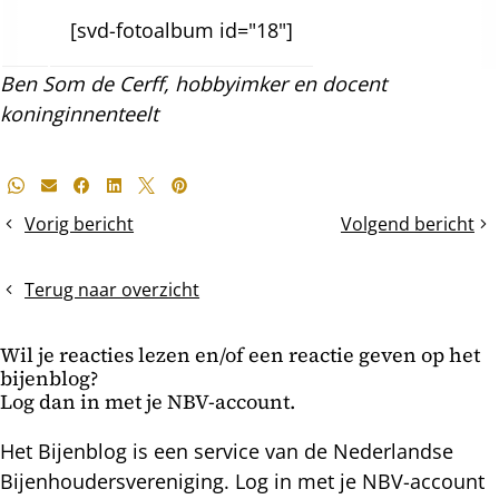
[svd-fotoalbum id="18"]
Ben Som de Cerff, hobbyimker en docent
koninginnenteelt
Deel
Whatsapp
E-mail
Facebook
LinkedIn
X
Pinterest
dit
Vorig bericht
Volgend bericht
Darrenbroedige
natuurbouw
bericht
moer
in
een
Terug naar overzicht
TBH
Wil je reacties lezen en/of een reactie geven op het
bijenblog?
Log dan in met je NBV-account.
Het Bijenblog is een service van de Nederlandse
Bijenhoudersvereniging. Log in met je NBV-account